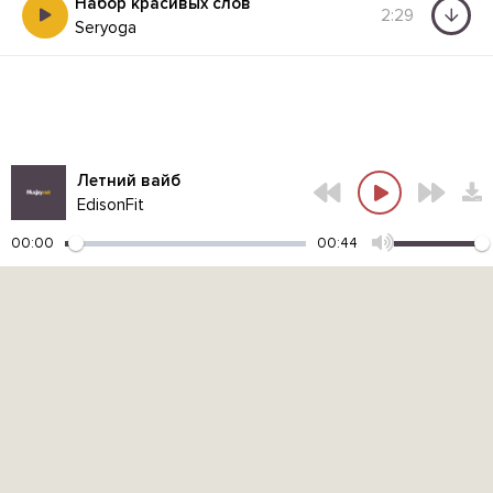
Набор красивых слов
2:29
Seryoga
Летний вайб
EdisonFit
00:00
00:44
Контакты администрации:
admin@muzjoy.net