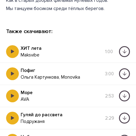
Как в старых добрых фильмах нулевых годов.
Мы танцуем босиком среди тёплых берегов.
Также скачивают:
ХИТ лета
1:00
Maksvibe
Пофиг
3:00
Ольга Картункова, Monovika
Море
2:53
AVA
Гуляй до рассвета
2:29
Подружаня