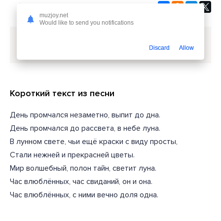
muzjoy.net
Would like to send you notifications
Скачать песню
BahaVibe - День промчался до
Discard
Allow
рассвета
или слушать бесплатно
Короткий текст из песни
День промчался незаметно, выпит до дна.
День промчался до рассвета, в небе луна.
В лунном свете, чьи ещё краски с виду просты,
Стали нежней и прекрасней цветы.
Мир волшебный, полон тайн, светит луна.
Час влюблённых, час свиданий, он и она.
Час влюблённых, с ними вечно доля одна.