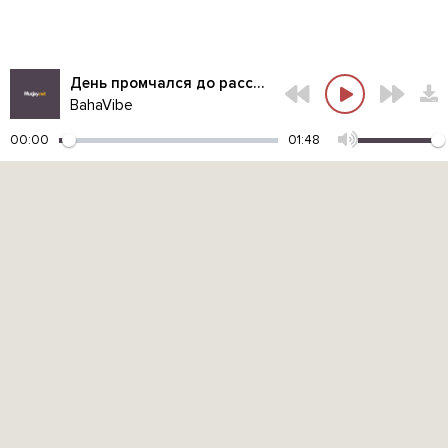
День промчался до рассвета
BahaVibe
00:00
01:48
Контакты администрации:
admin@muzjoy.net