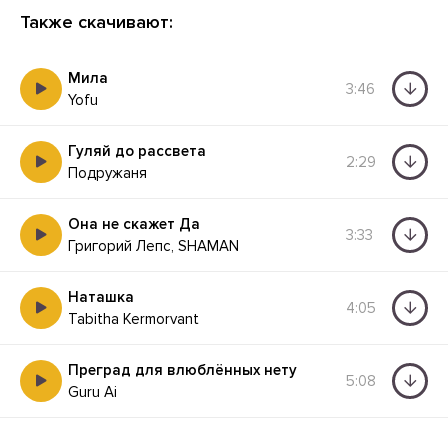
Также скачивают:
Мила
3:46
Yofu
Гуляй до рассвета
2:29
Подружаня
Она не скажет Да
3:33
Григорий Лепс, SHAMAN
Наташка
4:05
Tabitha Kermorvant
Преград для влюблённых нету
5:08
Guru Ai