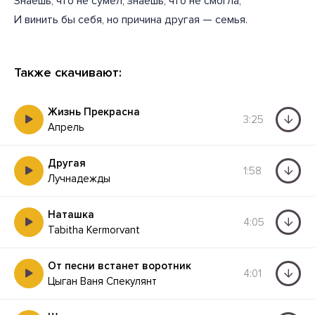
Знаешь, что не сумел, знаешь, что не смогла,
И винить бы себя, но причина другая — семья.
Также скачивают:
Жизнь Прекрасна
3:25
Апрель
Другая
1:58
Лучнадежды
Наташка
4:05
Tabitha Kermorvant
От песни встанет воротник
4:01
Цыган Ваня Спекулянт