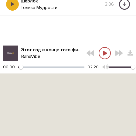
Шерлок
3:06
Толика Мудрости
Этот год в конце того фильма
BahaVibe
00:00
02:20
Контакты администрации:
admin@muzjoy.net