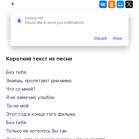
muzjoy.net
Would like to send you notifications
Скачать песню
BahaVibe - Этот год в конце того
фильма
или слушать бесплатно
Discard
Allow
Короткий текст из песни
Без тебя.
Знаешь, пролетают дни мимо.
Что со мной?
Я не замечаю улыбок.
Ты не мой.
Этот год в конце того фильма.
Без тебя.
Только не хотелось бы так.