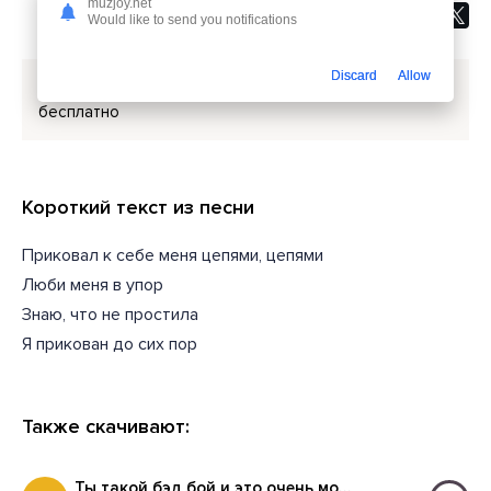
muzjoy.net
Would like to send you notifications
Discard
Allow
Скачать песню
НЮДС БОЙ - Не могу
или слушать
бесплатно
Короткий текст из песни
Приковал к себе меня цепями, цепями
Люби меня в упор
Знаю, что не простила
Я прикован до сих пор
Также скачивают:
Ты такой бэд бой и это очень модно