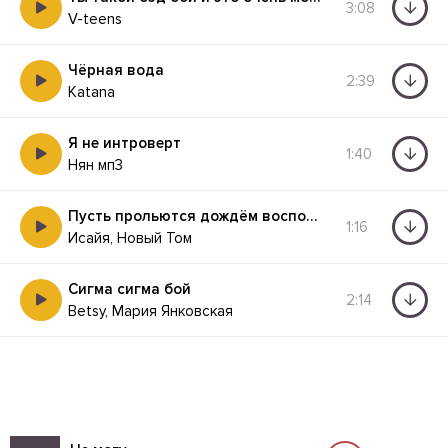
3:08
V-teens
Чёрная вода
2:39
Katana
Я не интроверт
1:40
Нян мп3
Пусть прольются дождём воспоминания
1:16
Исайя, Новый Том
Сигма сигма бой
2:14
Betsy, Мария Янковская