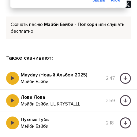
Discard
Allow
Скачать песню
Мэйби Бэйби - Попкорн
или слушать
бесплатно
Также скачивают:
Mayday (Новый Альбом 2025)
2:47
Мэйби Бэйби
Лова Лова
2:59
Мэйби Бэйби, LIL KRYSTALLL
Пухлые Губы
2:18
Мэйби Бэйби