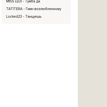
MISS LEDI
- Тумба да
TATITERA
- Гимн возлюбленному
Locked23
- Танцуешь