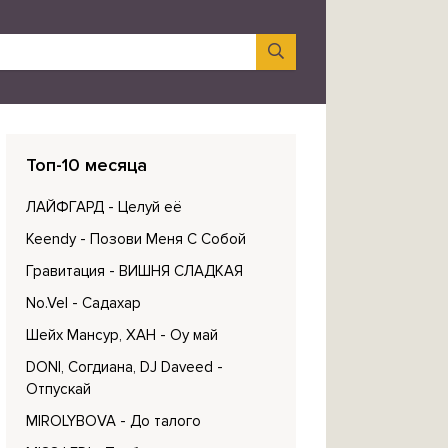
Топ-10 месяца
ЛАЙФГАРД
- Целуй её
Keendy
- Позови Меня С Собой
Гравитация
- ВИШНЯ СЛАДКАЯ
No.Vel
- Садахар
Шейх Мансур, ХАН
- Оу май
DONI, Согдиана, DJ Daveed
-
Отпускай
MIROLYBOVA
- До талого