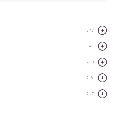
2:47
3:41
2:59
2:18
2:47