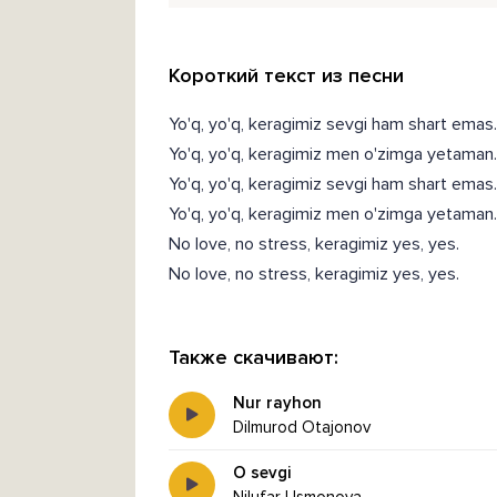
Короткий текст из песни
Yo'q, yo'q, keragimiz sevgi ham shart emas.
Yo'q, yo'q, keragimiz men o'zimga yetaman.
Yo'q, yo'q, keragimiz sevgi ham shart emas.
Yo'q, yo'q, keragimiz men o'zimga yetaman.
No love, no stress, keragimiz yes, yes.
No love, no stress, keragimiz yes, yes.
Также скачивают:
Nur rayhon
Dilmurod Otajonov
O sevgi