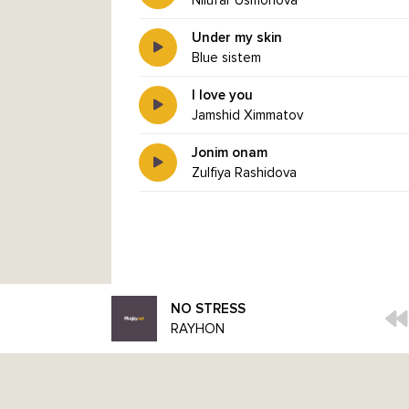
Nilufar Usmonova
Under my skin
Blue sistem
I love you
Jamshid Ximmatov
Jonim onam
Zulfiya Rashidova
NO STRESS
RAYHON