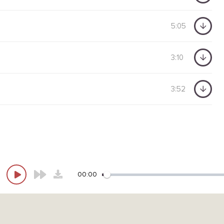
5:05
3:10
3:52
00:00