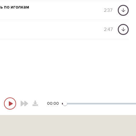
ть по иголкам
2:37
2:47
00:00