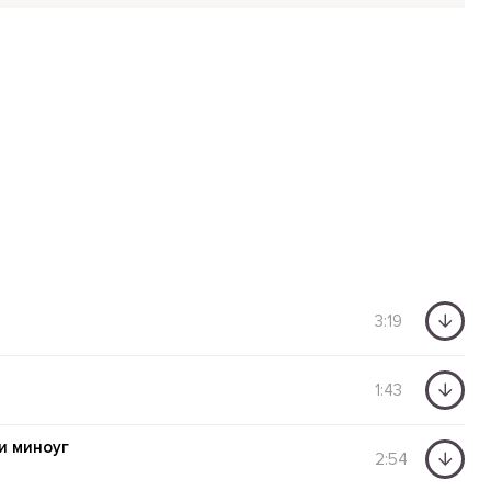
3:19
1:43
и миноуг
2:54