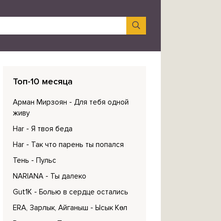
Топ-10 месяца
Арман Мирзоян
- Для тебя одной
живу
Har
- Я твоя беда
Har
- Так что парень ты попался
Тень
- Пульс
NARIANA
- Ты далеко
Gut1K
- Болью в сердце остались
ERA, Зарлык, Айганыш
- Ысык Көл