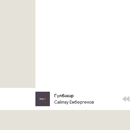
Гүлбәхәр
Сайлау Ембергенов