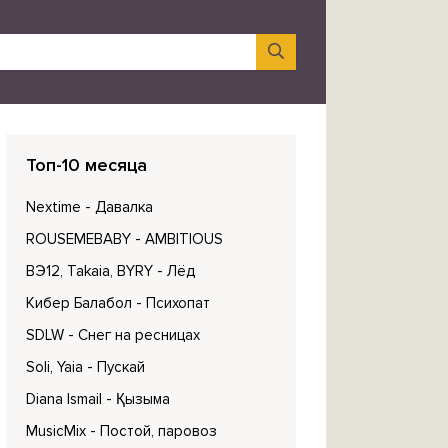
Топ-10 месяца
Nextime
- Давалка
ROUSEMEBABY
- AMBITIOUS
ВЭ12, Takaia, BYRY
- Лёд
Кибер Балабол
- Психопат
SDLW
- Снег на ресницах
Soli, Yaia
- Пускай
Diana Ismail
- Қызыма
MusicMix
- Постой, паровоз