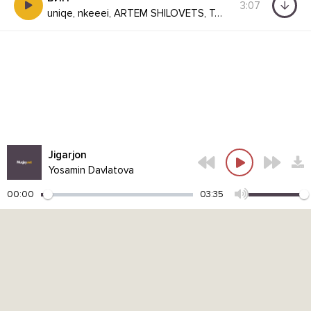
3:07
uniqe, nkeeei, ARTEM SHILOVETS, Toxi$
Jigarjon
Yosamin Davlatova
00:00
03:35