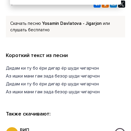
Скачать песню
Yosamin Davlatova - Jigarjon
или
слушать бесплатно
Короткий текст из песни
Дидам ки ту бо ёри дигар ёр шуди чигарчон
Аз ишки мани гам зада безор шуди чигарчон
Дидам ки ту бо ёри дигар ёр шуди чигарчон
Аз ишки мани гам зада безор шуди чигарчон
Также скачивают:
ВИП