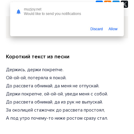
muzjoy.net
Would like to send you notifications
Скачать песню
Artvenka - Держи Покрепче
или
Discard
Allow
слушать бесплатно
Короткий текст из песни
Держись, держи покрепче.
Ой-ой-ой, потеряла я покой.
До рассвета обнимай, да меня не отпускай.
Держи покрепче, ой-ой-ой, уведи меня с собой.
До рассвета обнимай, да из рук не выпускай.
За околицей стажочек до рассвета простоял,
А под утро почему-то ниже ростом сразу стал.