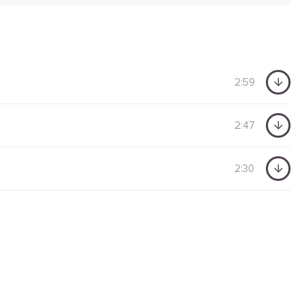
2:59
2:47
2:30