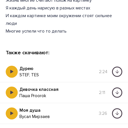
Жизнь многие считают похож на картинку
Я каждый день нарисую в разных местах
И каждом картинке моим окружении стоят сильнее
люди
Многие успели что то делать
Также скачивают:
Дурею
2:24
STEF, TES
Девочка классная
2:11
Паша Proorok
Моя душа
3:26
Вусал Мирзаев