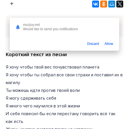
Скачать песню
Qvanxa - zga qasht
или слушать
muzjoy.net
бесплатно
Would like to send you notifications
Discard
Allow
Короткий текст из песни
Я хочу чтобы твой вес почувствовал планета
Я хочу чтобы ты собрал все свои страхи и поставил их в
магилу
Ты можешь идти против твоей воли
Я могу сдерживать себя
Я много чего научился в этой жизни
И себе повесил бы если перестану говорить всё так
как есть