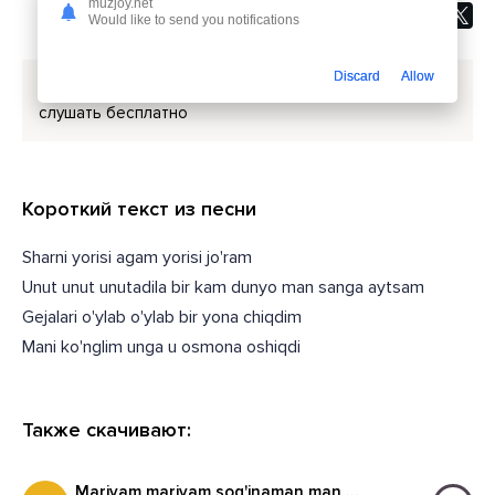
muzjoy.net
Would like to send you notifications
Discard
Allow
Скачать песню
Asl Wayne - Bir kam dunyo
или
слушать бесплатно
Короткий текст из песни
Sharni yorisi agam yorisi jo'ram
Unut unut unutadila bir kam dunyo man sanga aytsam
Gejalari o'ylab o'ylab bir yona chiqdim
Mani ko'nglim unga u osmona oshiqdi
Также скачивают:
Mariyam mariyam sog'inaman man sani haliyam