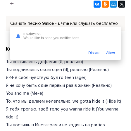
Скачать песню
9mice - u+me
или слушать бесплатно
muzjoy.net
Would like to send you notifications
Короткий текст из песни
Discard
Allow
Ты вызываешь дофамин (Я, реально)
Ты поднимаешь окситоцин (Я), реально (Реально)
Я-Я-Я себя чувствую будто teen (ager)
Я не хочу быть один первый раз в жизни (Реально)
You and me (Me-e)
То, что мы делаем нелегально, we gotta hide it (Hide it)
Я тебя трогаю, твоё тело you wanna ride it (You wanna
ride it)
Ты постишь в Инстаграм и не ходишь на parties