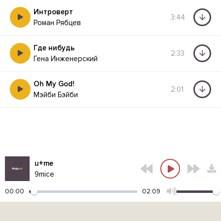
Интроверт
3:44
Роман Рябцев
Где нибудь
2:33
Гена Инженерский
Oh My God!
2:01
Мэйби Бэйби
u+me
9mice
00:00
02:09