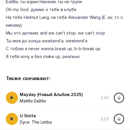
Бэйби, ты единственная, ты не групи
Oh my God, думаю о тебе в клубе
На тебе Helmut Lang, на тебе Alexander Wang (Е, ах; тс-с,
никому)
Мы это делаем, and we can't stop, we can't stop
Ты моя до конца weekend'a, weekend'a
С тобою я never wanna break up, b-b-break up
Я тебя хочу и без make up, реально
Также скачивают:
Mayday (Новый Альбом 2025)
2:47
Мэйби Бэйби
U Gotta
2:03
Dyce, The Limba