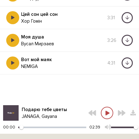
Цей сон цей сон
3:31
Хор Гомін
Моя душа
3:26
Вусал Мирзаев
Вот мой маяк
4:31
NEMIGA
Подарю тебе цветы
JANAGA, Gayana
00:00
02:39