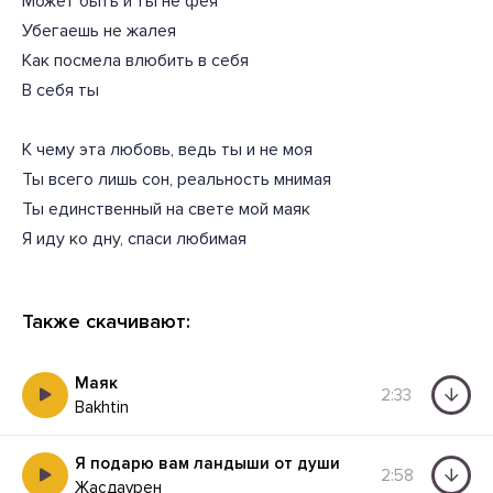
Может быть и ты не фея
Убегаешь не жалея
Как посмела влюбить в себя
В себя ты
К чему эта любовь, ведь ты и не моя
Ты всего лишь сон, реальность мнимая
Ты единственный на свете мой маяк
Я иду ко дну, спаси любимая
Также скачивают:
Маяк
2:33
Bakhtin
Я подарю вам ландыши от души
2:58
Жасдаурен