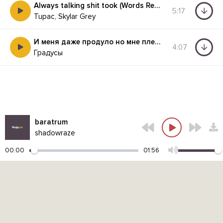
Always talking shit took (Words Remix)
5:17
Tupac, Skylar Grey
И меня даже продуло но мне плевать если я заболею
4:07
Градусы
baratrum
shadowraze
00:00
01:56