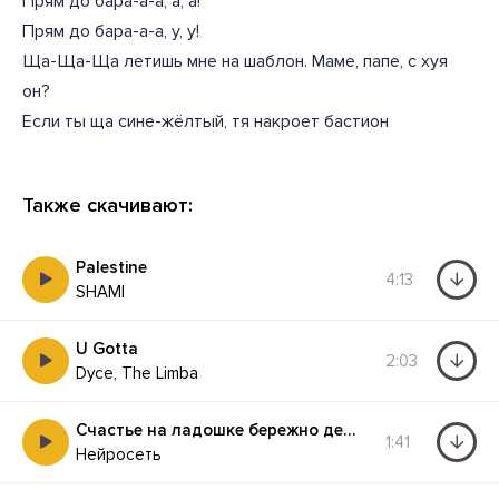
Прям до бара-а-а, а, а!
Прям до бара-а-а, у, у!
Ща-Ща-Ща летишь мне на шаблон. Маме, папе, с хуя
он?
Если ты ща сине-жёлтый, тя накроет бастион
Также скачивают:
Palestine
4:13
SHAMI
U Gotta
2:03
Dyce, The Limba
Счастье на ладошке бережно держу
1:41
Нейросеть