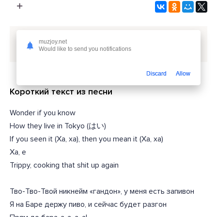
Скачать песню
shadowraze - baratrum
или слушать
muzjoy.net
бесплатно
Would like to send you notifications
Discard
Allow
Короткий текст из песни
Wonder if you know
How they live in Tokyo (はい)
If you seen it (Ха, ха), then you mean it (Ха, ха)
Ха, е
Trippy, cooking that shit up again
Тво-Тво-Твой никнейм «гандон», у меня есть запивон
Я на Баре держу пиво, и сейчас будет разгон