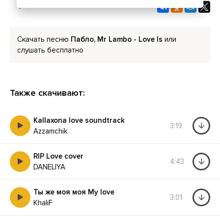
Скачать песню
Пабло, Mr Lambo - Love Is
или
слушать бесплатно
Также скачивают:
Kallaxona love soundtrack
3:19
Azzamchik
RIP Love cover
4:43
DANELIYA
Ты же моя моя My love
3:01
KhaliF