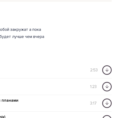
тобой закружат а пока
будет лучше чем вчера
2:53
1:23
и планами
3:17
ix)