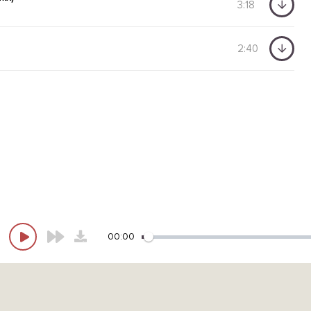
3:18
2:40
00:00