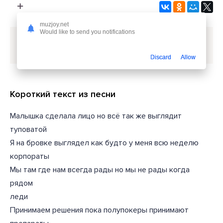
muzjoy.net
Would like to send you notifications
Скачать песню
Farneim - Фифти цент
или слушать
бесплатно
Discard
Allow
Короткий текст из песни
Малышка сделала лицо но всё так же выглядит
туповатой
Я на бровке выглядел как будто у меня всю неделю
корпораты
Мы там где нам всегда рады но мы не рады когда
рядом
леди
Принимаем решения пока полупокеры принимают