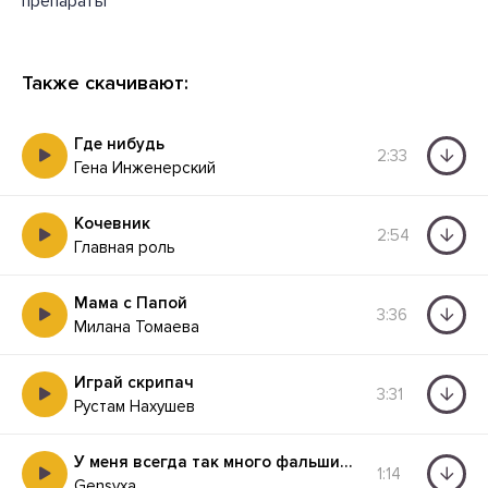
препараты
Также скачивают:
Где нибудь
2:33
Гена Инженерский
Кочевник
2:54
Главная роль
Мама с Папой
3:36
Милана Томаева
Играй скрипач
3:31
Рустам Нахушев
У меня всегда так много фальшива
1:14
Gensyxa