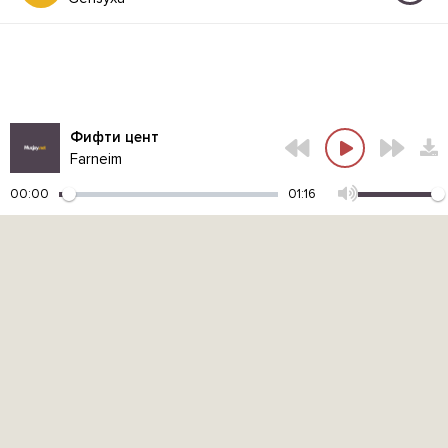
Фифти цент
Farneim
00:00
01:16
Контакты администрации:
admin@muzjoy.net