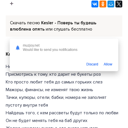
Скачать песню
Kesler - Поверь ты будешь
влюблена опять
или слушать бесплатно
muzjoy.net
Would like to send you notifications
Короткий текст из песни
Discard
Allow
Не думай, что рядом нет нормальных пацанов
Присмотрись к тому, кто дарит не букеты роз
Кто просто любит тебя до самых горьких слез
Мажоры, финансы, не изменят твою жизнь
Тачки, купюры, отели, бабки, номера не заполнят
пустоту внутри тебя
Найдешь того, с кем рассветы будут только по любви
Он не будет менять тебя на баб других