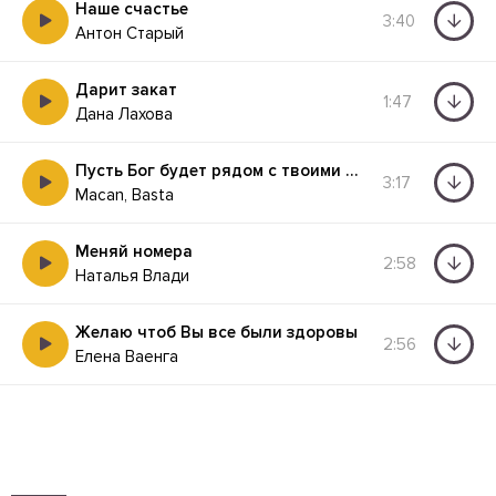
Наше счастье
3:40
Антон Старый
Дарит закат
1:47
Дана Лахова
Пусть Бог будет рядом с твоими планами
3:17
Macan, Basta
Меняй номера
2:58
Наталья Влади
Желаю чтоб Вы все были здоровы
2:56
Елена Ваенга