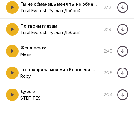
Ты не обманешь меня ты не обманешь
2:12
Tural Everest, Руслан Добрый
По твоим глазам
2:19
Tural Everest, Руслан Добрый
Жена мечта
2:45
Меди
Ты покорила мой мир Королева мечты моей
2:28
Roby
Дурею
2:24
STEF, TES