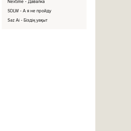
Nextime
- Давалка
SDLW
- А я не пройду
Saz Ai
- Біздің уақыт