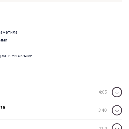
заметила
кими
акрытыми окнами
4:05
ота
3:40
4:04