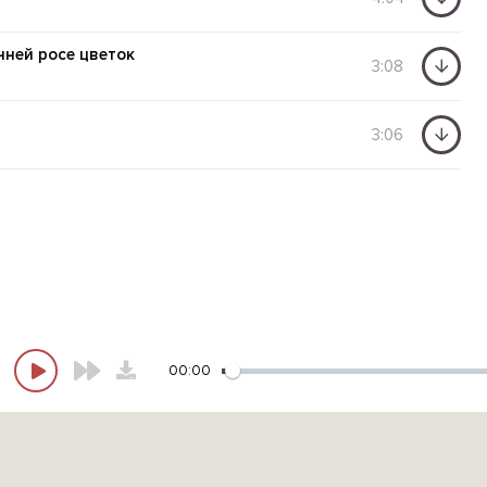
нней росе цветок
3:08
3:06
00:00