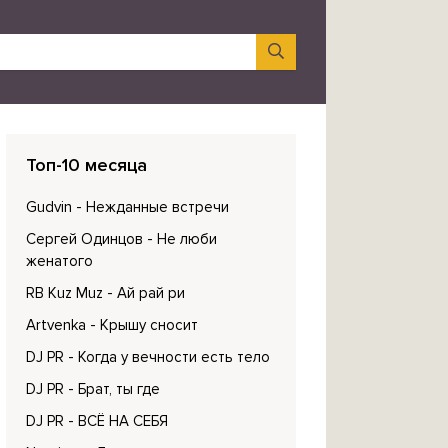
Топ-10 месяца
Gudvin
- Нежданные встречи
Сергей Одинцов
- Не люби
женатого
RB Kuz Muz
- Ай рай ри
Artvenka
- Крышу сносит
DJ PR
- Когда у вечности есть тело
DJ PR
- Брат, ты где
DJ PR
- ВСЁ НА СЕБЯ