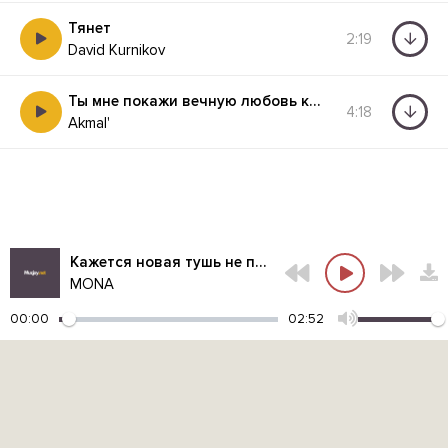
Тянет
2:19
David Kurnikov
Ты мне покажи вечную любовь как с нею жить
4:18
Akmal'
Кажется новая тушь не проходит проверку моими слезами
MONA
00:00
02:52