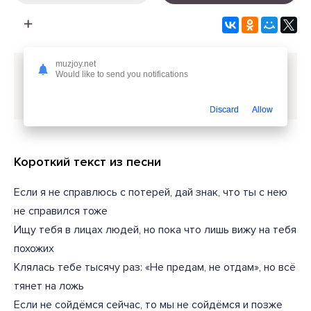
muzjoy.net
Скачать песню
MONA - Кажется новая тушь не
Would like to send you notifications
проходит проверку моими слезами
или слушать
бесплатно
Discard
Allow
Короткий текст из песни
Если я не справлюсь с потерей, дай знак, что ты с нею
не справился тоже
Ищу тебя в лицах людей, но пока что лишь вижу на тебя
похожих
Клялась тебе тысячу раз: «Не предам, не отдам», но всё
тянет на ложь
Если не сойдёмся сейчас, то мы не сойдёмся и позже