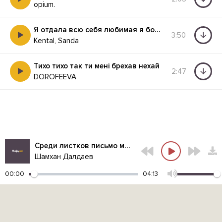
opium.
Я отдала всю себя любимая я больше теперь не твоя
3:50
Kental, Sanda
Тихо тихо так ти мені брехав нехай
2:47
DOROFEEVA
Среди листков письмо моё найди
Шамхан Далдаев
00:00
04:13