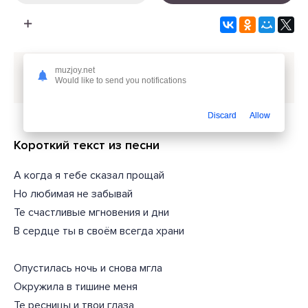
Скачать песню
Шамхан Далдаев - Среди листков
muzjoy.net
Would like to send you notifications
письмо моё найди
или слушать бесплатно
Discard
Allow
Короткий текст из песни
А когда я тебе сказал прощай
Но любимая не забывай
Те счастливые мгновения и дни
В сердце ты в своём всегда храни
Опустилась ночь и снова мгла
Окружила в тишине меня
Те ресницы и твои глаза