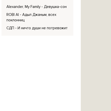
Alexander, My Family
- Девушка-сон
ROBI AI
- Адыл Джаным, всех
поклонниц
СДП
- И ничто души не потревожит