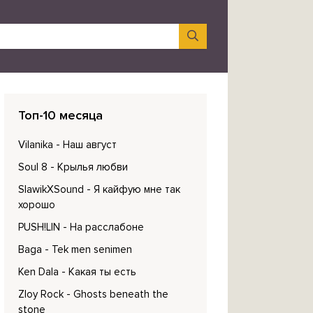
Топ-10 месяца
Vilanika
- Наш август
Soul 8
- Крылья любви
SlawikXSound
- Я кайфую мне так
хорошо
PUSH!LIN
- На расслабоне
Baga
- Tek men senimen
Ken Dala
- Какая ты есть
Zloy Rock
- Ghosts beneath the
stone