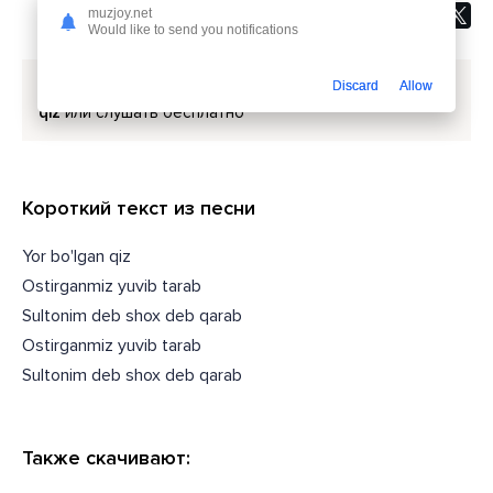
muzjoy.net
Would like to send you notifications
Скачать песню
Nodiraxon Subhonova - Yor bo'lgan
Discard
Allow
qiz
или слушать бесплатно
Короткий текст из песни
Yor bo'lgan qiz
Ostirganmiz yuvib tarab
Sultonim deb shox deb qarab
Ostirganmiz yuvib tarab
Sultonim deb shox deb qarab
Также скачивают: