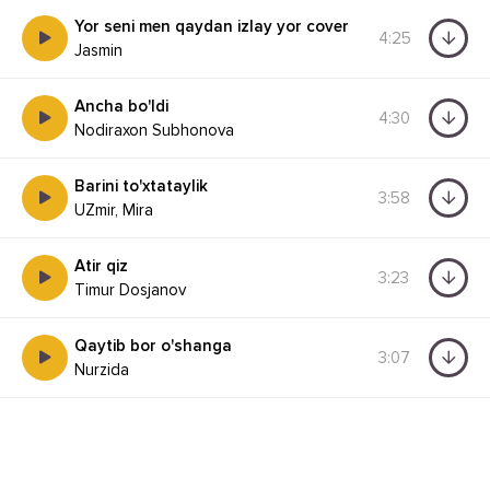
Yor seni men qaydan izlay yor cover
4:25
Jasmin
Ancha bo'ldi
4:30
Nodiraxon Subhonova
Barini to'xtataylik
3:58
UZmir, Mira
Atir qiz
3:23
Timur Dosjanov
Qaytib bor o'shanga
3:07
Nurzida