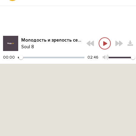
Молодость и зрелость сели на скамейку
Soul 8
00:00
02:46
Контакты администрации:
admin@muzjoy.net