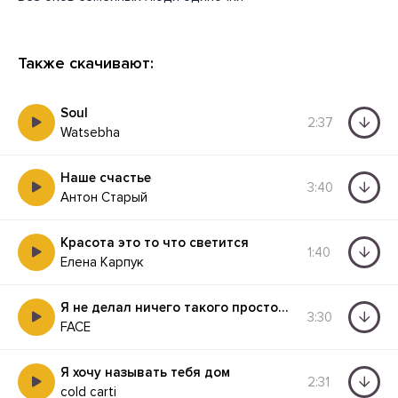
Также скачивают:
Soul
2:37
Watsebha
Наше счастье
3:40
Антон Старый
Красота это то что светится
1:40
Елена Карпук
Я не делал ничего такого просто создавал
3:30
FACE
Я хочу называть тебя дом
2:31
cold carti