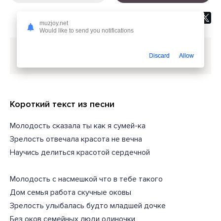
muzjoy.net
Would like to send you notifications
Скачать песню
Soul 8 - Молодость и зрелость сели
Discard
Allow
на скамейку
или слушать бесплатно
Короткий текст из песни
Молодость сказала ты как я сумей-ка
Зрелость отвечала красота не вечна
Научись делиться красотой сердечной
Молодость с насмешкой что в тебе такого
Дом семья работа скучные оковы
Зрелость улыбалась будто младшей дочке
Без оков семейных люди одиночки