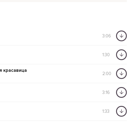
3:06
1:30
ня красавица
2:00
3:16
1:33