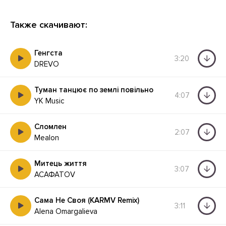
Также скачивают:
Генгста
3:20
DREVO
Туман танцює по землі повільно
4:07
YK Music
Сломлен
2:07
Mealon
Митець життя
3:07
АСАФАТОV
Сама Не Своя (KARMV Remix)
3:11
Alena Omargalieva