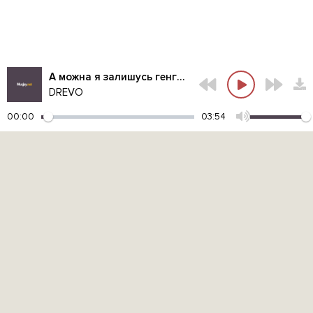
А можна я залишусь генгста
DREVO
00:00
03:54
Контакты администрации:
admin@muzjoy.net