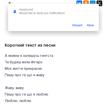
muzjoy.net
Would like to send you notifications
Скачать песню
DREVO - А можна я залишусь
генгста
или слушать бесплатно
Discard
Allow
Короткий текст из песни
А можна я залишусь генгста
Ти будеш моїм Фігаро
Моє життя прекрасне
Пишу про те що я живу
Живу, живу
Пишу про те що я люблю
Люблю, люблю