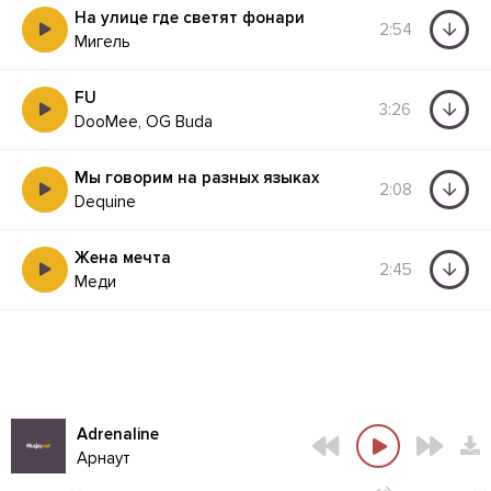
На улице где светят фонари
2:54
Мигель
FU
3:26
DooMee, OG Buda
Мы говорим на разных языках
2:08
Dequine
Жена мечта
2:45
Меди
Adrenaline
Арнаут