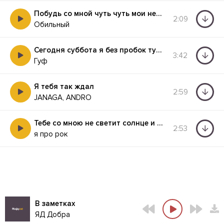
Побудь со мной чуть чуть мои нервы на исходе
2:09
Обильный
Сегодня суббота я без пробок туда и обратно
3:42
Гуф
Я тебя так ждал
2:59
JANAGA, ANDRO
Тебе со мною не светит солнце и этот мир не для нас создан
2:53
я про рок
В заметках
ЯД Добра