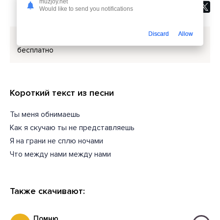
muzjoy.net
Would like to send you notifications
Discard
Allow
Скачать песню
Diazz - Безумное утро
или слушать
бесплатно
Короткий текст из песни
Ты меня обнимаешь
Как я скучаю ты не представляешь
Я на грани не сплю ночами
Что между нами между нами
Также скачивают:
Помню