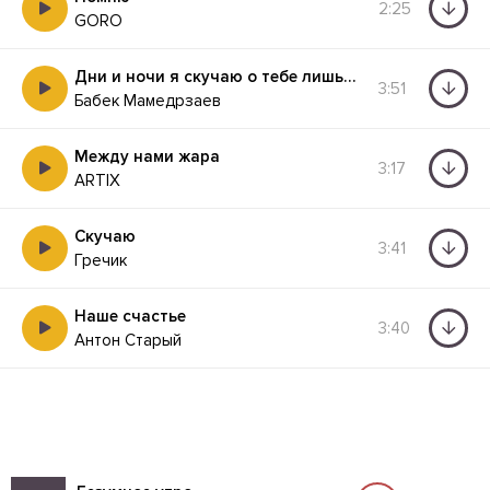
2:25
GORO
Дни и ночи я скучаю о тебе лишь вспоминаю
3:51
Бабек Мамедрзаев
Между нами жара
3:17
ARTIX
Скучаю
3:41
Гречик
Наше счастье
3:40
Антон Старый