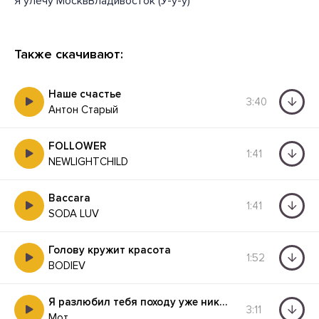
Я улечу МосквВладивосток (У-у-у)
Также скачивают:
Наше счастье
3:40
Антон Старый
FOLLOWER
1:41
NEWLIGHTCHILD
Baccara
1:41
SODA LUV
Голову кружит красота
1:52
BODIEV
Я разлюбил тебя походу уже никогда
3:11
Мот