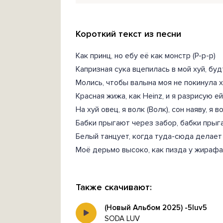
Короткий текст из песни
Как принц, но ебу её как монстр (Р-р-р)
Капризная сука вцепилась в мой хуй, буд
Молись, чтобы валына моя не покинула 
Красная жижа, как Heinz, и я разрисую е
На хуй овец, я волк (Волк), сон наяву, я 
Бабки прыгают через забор, бабки прыг
Белый танцует, когда туда-сюда делает
Моё дерьмо высоко, как пизда у жирафа
Также скачивают:
(Новый Альбом 2025) -5luv5
SODA LUV