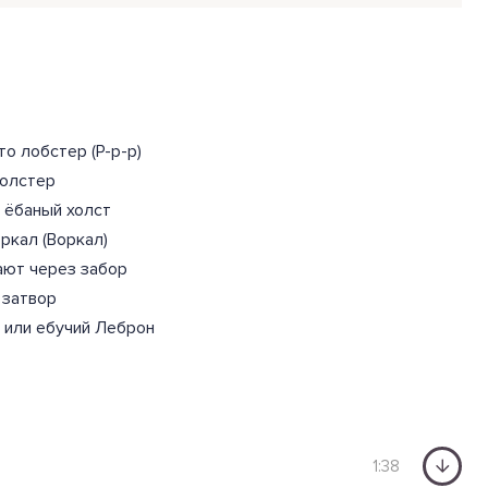
то лобстер (Р-р-р)
холстер
й ёбаный холст
воркал (Воркал)
ают через забор
 затвор
 или ебучий Леброн
1:38