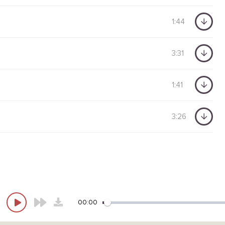
1:44
3:31
1:41
3:26
00:00