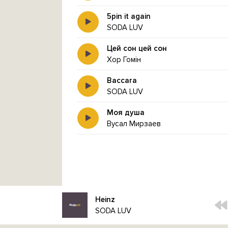
5pin it again
SODA LUV
Цей сон цей сон
Хор Гомін
Baccara
SODA LUV
Моя душа
Вусал Мирзаев
Heinz
SODA LUV