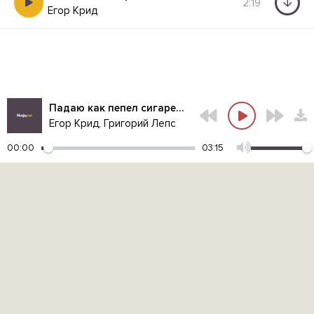
2:19
Егор Крид
Падаю как пепел сигарет но твоя любовь поднимет вверх
Егор Крид, Григорий Лепс
00:00
03:15
Контакты администрации:
admin@muzjoy.net