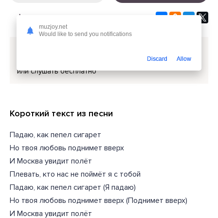
muzjoy.net
Would like to send you notifications
Скачать песню
Егор Крид, Григорий Лепс - Падаю
Discard
Allow
как пепел сигарет но твоя любовь поднимет вверх
или слушать бесплатно
Короткий текст из песни
Падаю, как пепел сигарет
Но твоя любовь поднимет вверх
И Москва увидит полёт
Плевать, кто нас не поймёт я с тобой
Падаю, как пепел сигарет (Я падаю)
Но твоя любовь поднимет вверх (Поднимет вверх)
И Москва увидит полёт