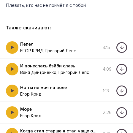
Плевать, кто нас не поймёт я с тобой
Также скачивают:
Пепел
3:15
ЕГОР КРИД, Григорий Лепс
И понеслась бэйби слазь
4:09
Ваня Дмитриенко, Григорий Лепс
Но ты не моя на воле
1:13
Егор Крид
Море
2:26
Егор Крид
Когда стал старше я стал чаще обращаться к Богу