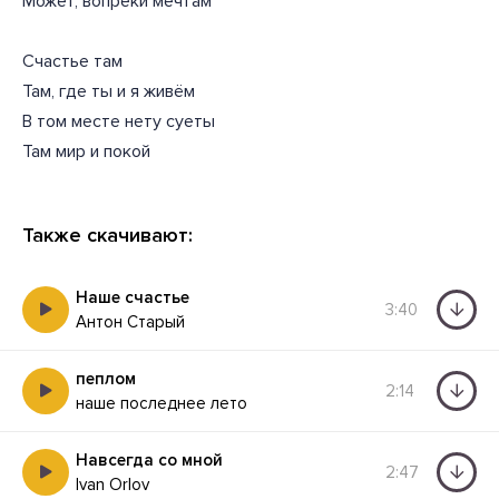
Может, вопреки мечтам
Счастье там
Там, где ты и я живём
В том месте нету суеты
Там мир и покой
Также скачивают:
Наше счастье
3:40
Антон Старый
пеплом
2:14
наше последнее лето
Навсегда со мной
2:47
Ivan Orlov