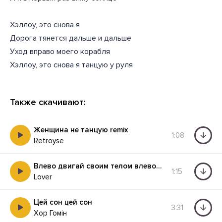
Хэллоу, это снова я
Дорога тянется дальше и дальше
Уход вправо моего корабля
Хэллоу, это снова я танцую у руля
Также скачивают:
Женщина не танцую remix
1:08
Retroyse
Влево двигай своим телом влево вправо
1:15
Lover
Цей сон цей сон
3:31
Хор Гомін