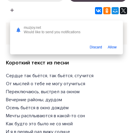
muzjoy.net
Скачать песню
Татьяна Казючиц - Осень бьётся в
Would like to send you notifications
окно дождём
или слушать бесплатно
Discard
Allow
Короткий текст из песни
Сердце так бьётся, так бьётся, стучится
От мыслей о тебе не могу отучиться
Переключаюсь, выстрел за окном
Вечерние районы, дурдом
Осень бьётся в окно дождём
Мечты расплываются в какой-то сон
Как будто это было не со мной
И я в первый раз вижу солнце