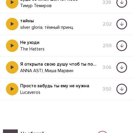
3:39
Тимур Темиров
тайны
2:02
silver gloria, тёмный принц
Не уходи
2:59
The Hatters
Я открыла свою душу чтоб ты поселился в ней
3:06
ANNA ASTI, Миша Марвин
Просто забудь ты ему не нужна
3:50
Lucaveros