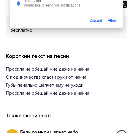
muzjoy.net
Would like to send you notifications
Discard
Allow
Скачать песню
Cvetocek7 - Не обещай
или слушать
бесплатно
Короткий текст из песни
Просила не обещай мне даже не чайна
От одиночества спасти руки от чайна
Губы печально шепчет ему не уходи
Просила не обещай мне даже не чайна
Также скачивают:
Будь со мной шепчет небо