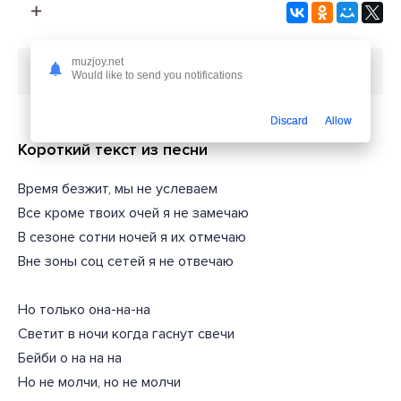
muzjoy.net
Скачать песню
escape - Она
или слушать бесплатно
Would like to send you notifications
Discard
Allow
Короткий текст из песни
Время безжит, мы не услеваем
Все кроме твоих очей я не замечаю
В сезоне сотни ночей я их отмечаю
Вне зоны соц сетей я не отвечаю
Но только она-на-на
Светит в ночи когда гаснут свечи
Бейби о на на на
Но не молчи, но не молчи