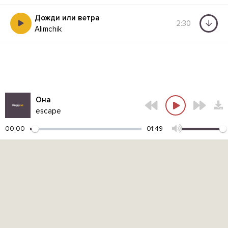
Дожди или ветра
2:30
Alimchik
Она
escape
00:00
01:49
Контакты администрации:
admin@muzjoy.net