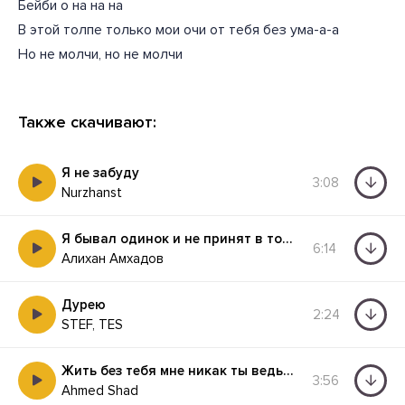
Бейби о на на на
В этой толпе только мои очи от тебя без ума-а-а
Но не молчи, но не молчи
Также скачивают:
Я не забуду
3:08
Nurzhanst
Я бывал одинок и не принят в толпе многоликой
6:14
Алихан Амхадов
Дурею
2:24
STEF, TES
Жить без тебя мне никак ты ведь все понимаешь
3:56
Ahmed Shad