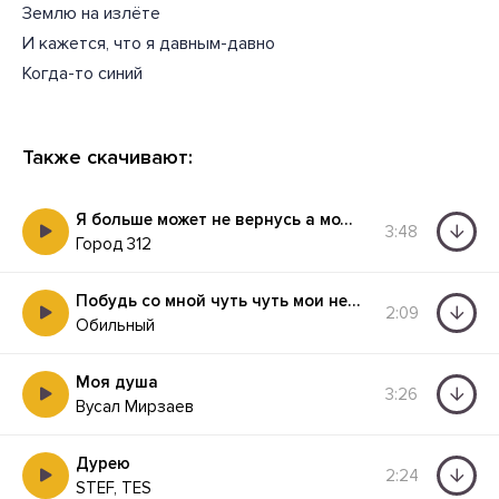
Землю на излёте
И кажется, что я давным-давно
Когда-то синий
Также скачивают:
Я больше может не вернусь а может я с тобой останусь
3:48
Город 312
Побудь со мной чуть чуть мои нервы на исходе
2:09
Обильный
Моя душа
3:26
Вусал Мирзаев
Дурею
2:24
STEF, TES