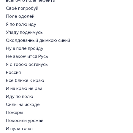
всего-то поле перейти
Своё попробуй
Поле одолей
Я по полю иду
Упаду поднимусь
Околдованный дымкою синий
Ну а поле пройду
Не закончится Русь
Я с тобою останусь
Россия
Всё ближе к краю
И на краю не рай
Иду по полю
Силы на исходе
Пожары
Покосили урожай
И пули точат