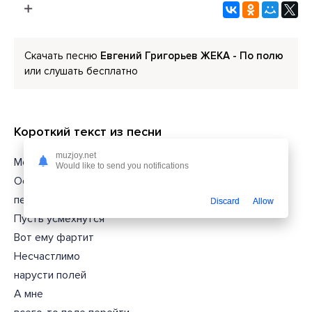
Скачать песню
Евгений Григорьев ЖЕКА - По полю
или слушать бесплатно
Короткий текст из песни
muzjoy.net
Моя жизнь
Would like to send you notifications
Осталось поле
перейти всего-то
Discard
Allow
Пусть усмехнутся
Вот ему фартит
Несчастлимо
нарусти полей
А мне