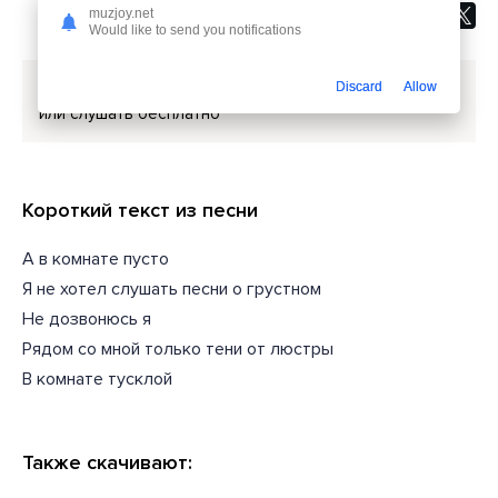
muzjoy.net
Would like to send you notifications
Скачать песню
BITTUEV, Брутто - Песня о грустном
Discard
Allow
или слушать бесплатно
Короткий текст из песни
А в комнате пусто
Я не хотел слушать песни о грустном
Не дозвонюсь я
Рядом со мной только тени от люстры
В комнате тусклой
Также скачивают: