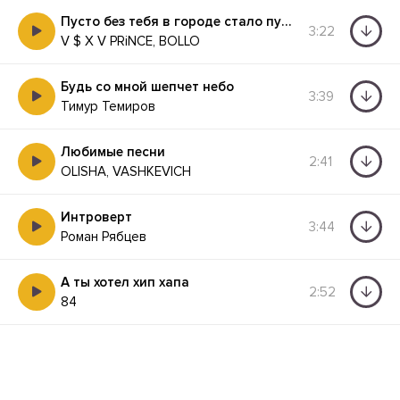
Пусто без тебя в городе стало пусто
3:22
V $ X V PRiNCE, BOLLO
Будь со мной шепчет небо
3:39
Тимур Темиров
Любимые песни
2:41
OLISHA, VASHKEVICH
Интроверт
3:44
Роман Рябцев
А ты хотел хип хапа
2:52
84