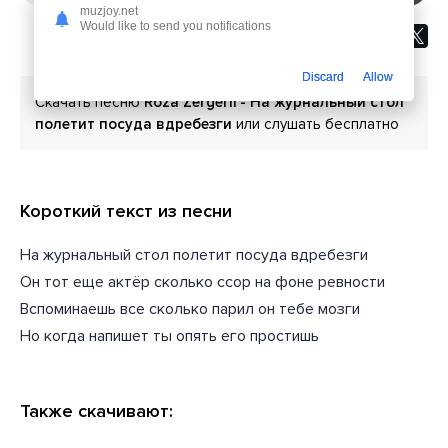
muzjoy.net
Would like to send you notifications
Discard
Allow
Скачать песню
Roza Zergerli - На журнальный стол
полетит посуда вдребезги
или слушать бесплатно
Короткий текст из песни
На журнальный стол полетит посуда вдребезги
Он тот еще актёр сколько ссор на фоне ревности
Вспоминаешь все сколько парил он тебе мозги
Но когда напишет ты опять его простишь
Также скачивают: