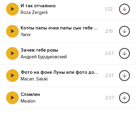
И так отчаянно
1:32
Roza Zergerli
Котлы папы очки папы сын тебе бы мозги папы
2:10
Yanix
Зачем тебе розы
3:07
Андрей Бурдуковский
Фото на фоне Луны или фото дома с матрасом
2:37
Macan, Saluki
Сломлен
2:07
Mealon