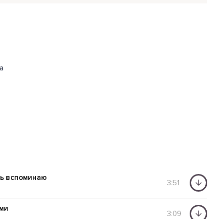
а
шь вспоминаю
3:51
ми
3:09