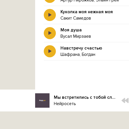
Артур Пирожков, Элвин Грей
Куколка моя нежная моя
Сакит Самедов
Моя душа
Вусал Мирзаев
Навстречу счастью
Шафрана, Богдан
Мы встретились с тобой случайно
Нейросеть