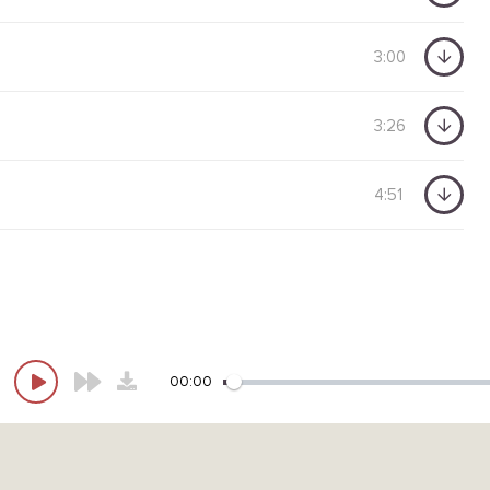
3:00
3:26
4:51
00:00