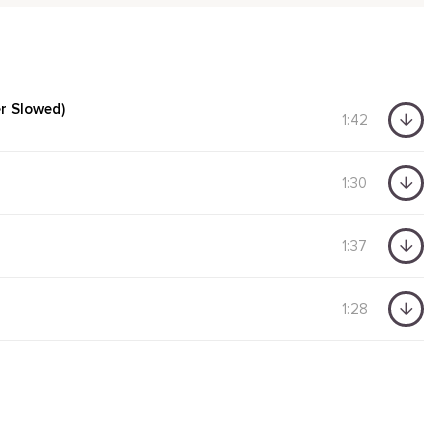
r Slowed)
1:42
1:30
1:37
1:28