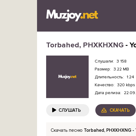
Torbahed, PHXKHXNG
- Y
Слушали:
3 158
Размер:
3.22 MB
Длительность:
1:24
Качество:
320 kbps
Дата релиза:
22.09
СЛУШАТЬ
СКАЧАТЬ
Скачать песню
Torbahed, PHXKHXNG - 