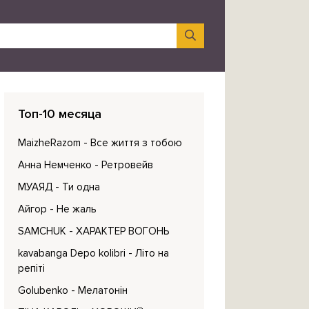
Топ-10 месяца
MaizheRazom
- Все життя з тобою
Анна Немченко
- Ретровейв
МУАЯД
- Ти одна
Айгор
- Не жаль
SAMCHUK
- ХАРАКТЕР ВОГОНЬ
kavabanga Depo kolibri
- Літо на
репіті
Golubenko
- Мелатонін