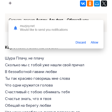
Скачать песню
Антон, Альфия - Обещай
или
слушать бесплатно
muzjoy.net
Would like to send you notifications
Discard
Allow
Короткий текст из песни
Шура Плачу, не плачу
Сколько мы с тобой уже нашли свой причал
В беззаботной гавани любви
Ты так красиво говоришь мне слова
Что одни кружится голова
Счастливый с тобою обнимать тебя
Счастье знать, что я твоя
Обещай на берегу любви