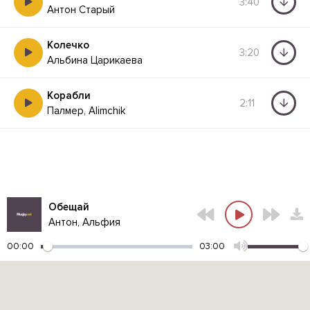
3:40
Антон Старый
Колечко
3:20
Альбина Царикаева
Корабли
2:11
Палмер, Alimchik
Обещай
Антон, Альфия
00:00
03:00