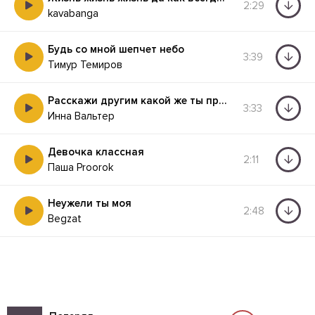
2:29
kavabanga
Будь со мной шепчет небо
3:39
Тимур Темиров
Расскажи другим какой же ты примерный
3:33
Инна Вальтер
Девочка классная
2:11
Паша Proorok
Неужели ты моя
2:48
Begzat