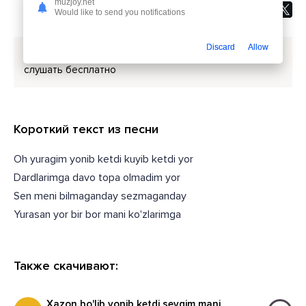
muzjoy.net
Would like to send you notifications
Discard
Allow
Скачать песню
Yorqinxo'ja Umarov - Telbaman
или
слушать бесплатно
Короткий текст из песни
Oh yuragim yonib ketdi kuyib ketdi yor
Dardlarimga davo topa olmadim yor
Sen meni bilmaganday sezmaganday
Yurasan yor bir bor mani ko'zlarimga
Также скачивают:
Xazon bo'lib yonib ketdi sevgim mani