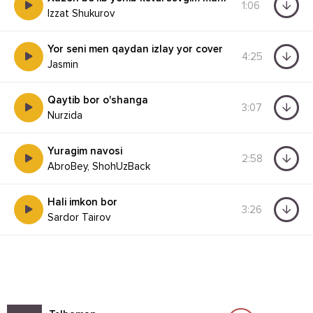
1:06
Izzat Shukurov
Yor seni men qaydan izlay yor cover
4:25
Jasmin
Qaytib bor o'shanga
3:07
Nurzida
Yuragim navosi
2:58
AbroBey, ShohUzBack
Hali imkon bor
3:26
Sardor Tairov