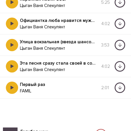
5:25
Цыган Ваня Спекулянт
Официантка люба нравится мужчинам
4:02
Цыган Ваня Спекулянт
Улица вокзальная (звезда шансона)
3:53
Цыган Ваня Спекулянт
Эта песня сразу стала своей в советском союзе
4:02
Цыган Ваня Спекулянт
Первый раз
2:01
FAMIL