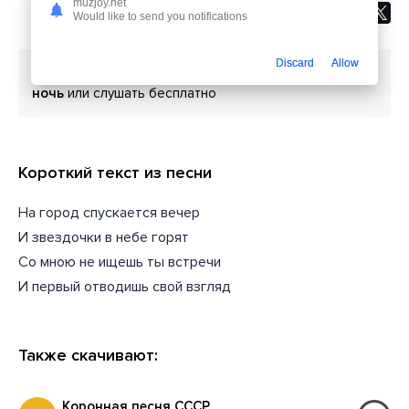
muzjoy.net
Would like to send you notifications
Discard
Allow
Скачать песню
Цыган Ваня Спекулянт - Голубая
ночь
или слушать бесплатно
Короткий текст из песни
На город спускается вечер
И звездочки в небе горят
Со мною не ищешь ты встречи
И первый отводишь свой взгляд
Также скачивают:
Коронная песня СССР