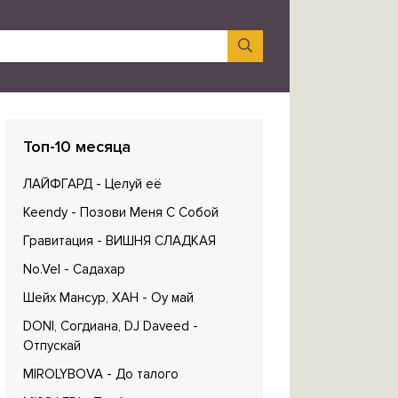
Топ-10 месяца
ЛАЙФГАРД
- Целуй её
Keendy
- Позови Меня С Собой
Гравитация
- ВИШНЯ СЛАДКАЯ
No.Vel
- Садахар
Шейх Мансур, ХАН
- Оу май
DONI, Согдиана, DJ Daveed
-
Отпускай
MIROLYBOVA
- До талого