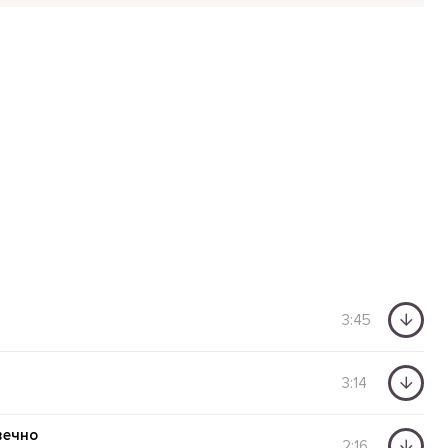
3:45
3:14
вечно
2:16