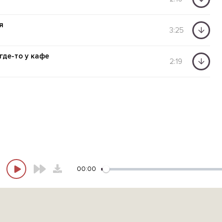
я
3:25
где-то у кафе
2:19
00:00