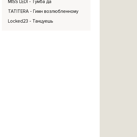
MISS LEDI
- Тумба да
TATITERA
- Гимн возлюбленному
Locked23
- Танцуешь